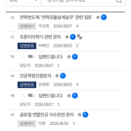
색
작성자
전력반도체 '전력모듈설계실무' 관련 질문
N
52
주성원
2026.08.07
4
작성일자
답변대기
프론티어학기 관련 문의
N
51
조회수
허혜진
2026.08.05
2
답변완료
RE :
답변드립니다.
N
50
담당자
2026.08.07
1
전공학점인증문의
N
49
임재휘
2026.08.05
4
답변완료
RE :
답변드립니다.
N
48
담당자
2026.08.07
1
글로컬 연합전공 이수관련 문의
N
47
익명
2026.08.05
1
답변대기