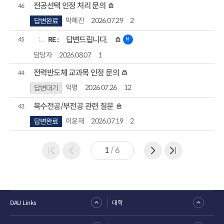
전공선택 인정 처리 문의
46
박혜진
2026.07.29
2
답변완료
RE :
답변드립니다.
N
45
담당자
2026.08.07
1
전력반도체 교과목 인정 문의
44
익명
2026.07.26
12
답변대기
복수전공/부전공 관련 질문
43
이윤재
2026.07.19
2
답변완료
1
/
6
DAU Links
대학