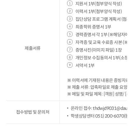
지원서 1부(첨부양식 작성)
이력서 1부(첨부양식 작성)
집단상담 프로그램 계획서 (첨부양
최종학위 증명서 1부
경력증명서 각 1부 (※해당자에 한
자격증 및 교육 수료증 사본 (※해
제출서류
증명사진(이미지 파일) 1장
개인정보 수집동의서 1부(소정양
서약서 1부
※ 이력서에 기재된 내용은 증빙자료가
※ 제출 서류: 압축파일로 제출 요망
※ 메일 및 파일 제목: [객원] 성명/ [수
온라인 접수:
thdwjd9031@dau.ac.
접수방법 및 문의처
학생상담센터 051) 200-6070(