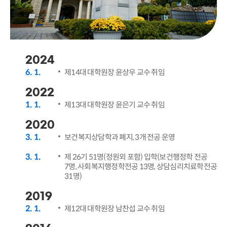
2024
6
1
제14대 대학원장 윤상우 교수 취임
2022
1
1
제13대 대학원장 윤은기 교수 취임
2020
3
1
보건복지상담학과 폐지, 3개 전공 운영
3
1
제 26기 51명(정원외 포함) 입학(보건행정학 전공
7명, 사회복지행정학전공 13명, 상담심리치료학전공
31명)
2019
2
1
제12대 대학원장 남찬섭 교수 취임