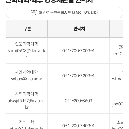
좌우로 스크롤하시면 내용이 보입니다.
구분
연락처
인문과학대학
건강
somi0903@dau.ac.k
051-200-7003~4
kmr0521
r
자연과학대학
의
051-200-7203~4
soban@dau.ac.kr
whoareu
사회과학대학
국
alswjd5457@dau.ac.
051-200-8603
joo0056
kr
경영대학
소프트
051-200-7403~4
hbhz02@dau.ac.kr
koh0042