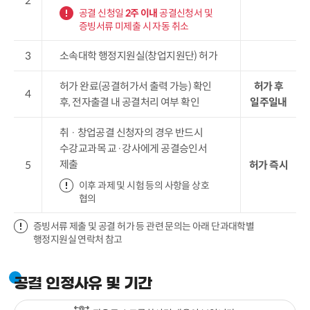
2
공결 신청일
2
주 이내
공결신청서 및
증빙서류 미제출 시 자동 취소
3
소속대학 행정지원실(창업지원단) 허가
허가 완료(공결허가서 출력 가능) 확인
허가 후
4
후, 전자출결 내 공결처리 여부 확인
일주일내
취 · 창업공결 신청자의 경우 반드시
수강교과목 교·강사에게 공결승인서
제출
5
허가 즉시
이후 과제 및 시험 등의 사항을 상호
협의
증빙서류 제출 및 공결 허가 등 관련 문의는 아래 단과대학별
행정지원실 연락처 참고
공결 인정사유 및 기간