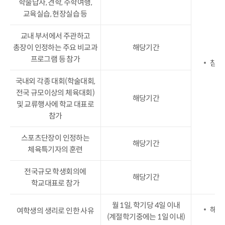
학술답사, 견학, 수학여행,
교육실습, 현장실습 등
교내 부서에서 주관하고
총장이 인정하는 주요 비교과
해당기간
프로그램 등 참가
참가
국내외 각종 대회(학술대회,
전국 규모이상의 체육대회)
해당기간
및 교류행사에 학교 대표로
참가
스포츠단장이 인정하는
해당기간
체육특기자의 훈련
전국규모 학생회의에
해당기간
학교대표로 참가
월 1일, 학기당 4일 이내
해당
여학생의 생리로 인한 사유
(계절학기중에는 1일 이내)