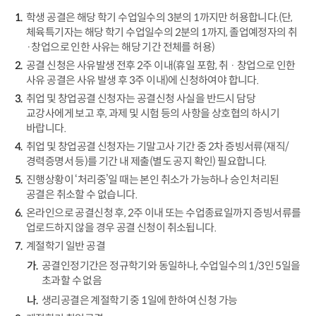
학생 공결은 해당 학기 수업일수의 3분의 1까지만 허용합니다.(단,
체육특기자는 해당 학기 수업일수의 2분의 1까지, 졸업예정자의 취
·창업으로 인한 사유는 해당 기간 전체를 허용)
공결 신청은 사유발생 전후 2주 이내(휴일 포함, 취
·
창업으로 인한
사유 공결은 사유 발생 후 3주 이내)에 신청하여야 합니다.
취업 및 창업공결 신청자는 공결신청 사실을 반드시 담당
교강사에게 보고 후, 과제 및 시험 등의 사항을 상호협의 하시기
바랍니다.
취업 및 창업공결 신청자는 기말고사 기간 중 2차 증빙서류(재직/
경력증명서 등)를 기간 내 제출(별도 공지 확인) 필요합니다.
진행상황이 ‘처리중’일 때는 본인 취소가 가능하나 승인 처리된
공결은 취소할 수 없습니다.
온라인으로 공결신청 후, 2주 이내 또는 수업종료일까지 증빙서류를
업로드하지 않을 경우 공결 신청이 취소됩니다.
계절학기 일반 공결
공결인정기간은 정규학기와 동일하나, 수업일수의 1/3인 5일을
초과할 수 없음
생리공결은 계절학기 중 1일에 한하여 신청 가능