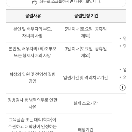
좌우로 스크롤하시면 내용이 보입니다.
공결사유
공결인정 기간
본인 및 배우자의 부모,
5일 이내(토요일
·
공휴일
자녀의 사망
제외)
망자
망자
본인 및 배우자의 (외)조부모
3일 이내(토요일
·
공휴일
또는 형제자매의 사망
제외)
입·
학생의 입원 및 전염성 질병
의사
입원기간 및 격리치료기간
감염
의
징병검사 등 병역의무로 인한
실제 소요기간
사유
교육실습 또는 대학(학과)이
주관하고 대학장이 인정하는
해당기간