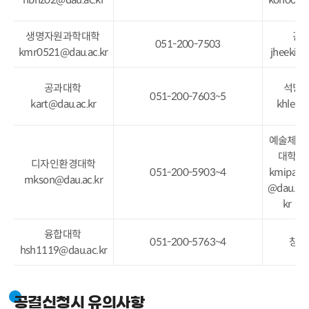
생명자원과학대학
간
051-200-7503
kmr0521@dau.ac.kr
jheekim
공과대학
석당
051-200-7603~5
kart@dau.ac.kr
khlee@
예술체육
대학
디자인환경대학
051-200-5903~4
kmipark
mkson@dau.ac.kr
@dau.ac.
kr
융합대학
051-200-5763~4
창업
hsh1119@dau.ac.kr
공결신청시 유의사항