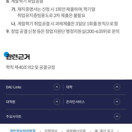
계절학기 취업공결
재직증명서는 신청 시 1회만 제출하며, 학기말
취업유지증빙용도로 2차 제출은 불필요
계절학기 취업공결 시 과제제출은 3일당 1회를 원칙으로 함
창업 공결 신청 등은 창업지원단 행정지원실(200-6359)로 문의
관련근거
학칙 제40조의2 및 공결규정
DAU Links
대학
대학원
온라인서비스
주요사이트
개인정보처리방침
입찰정보
외부배너모음
예·결산 공고