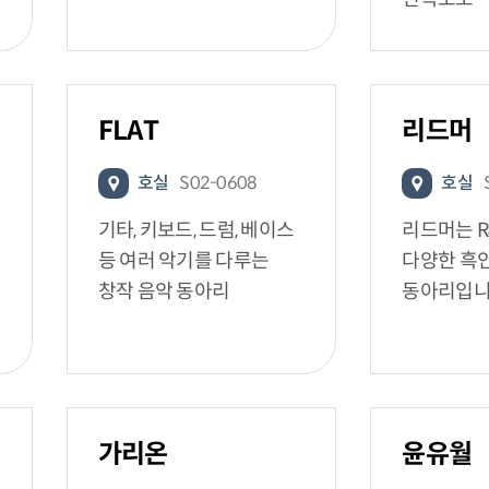
FLAT
리드머
호실
S02-0608
호실
기타, 키보드, 드럼, 베이스
리드머는 R&
등 여러 악기를 다루는
다양한 흑
창작 음악 동아리
동아리입니
가리온
윤유월