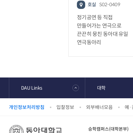
호실
S02-0409
정기공연 등 직접
만들어가는 연극으로
끈끈히 뭉친 동아대 유일
연극동아리
DAU Links
대학
개인정보처리방침
입찰정보
외부배너모음
예·
승학캠퍼스(대학본부)