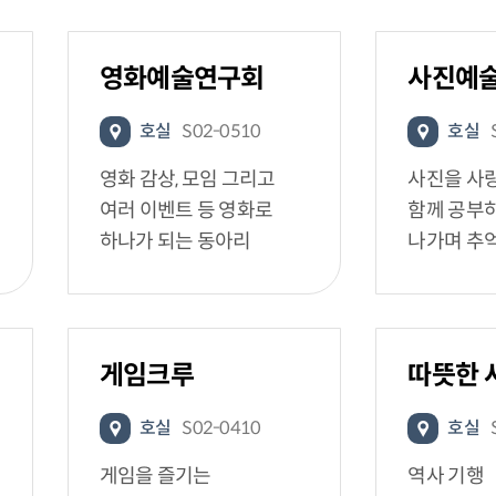
영화예술연구회
사진예
호실
S02-0510
호실
영화 감상, 모임 그리고
사진을 사
여러 이벤트 등 영화로
함께 공부
하나가 되는 동아리
나가며 추
게임크루
따뜻한 
호실
S02-0410
호실
게임을 즐기는
역사 기행