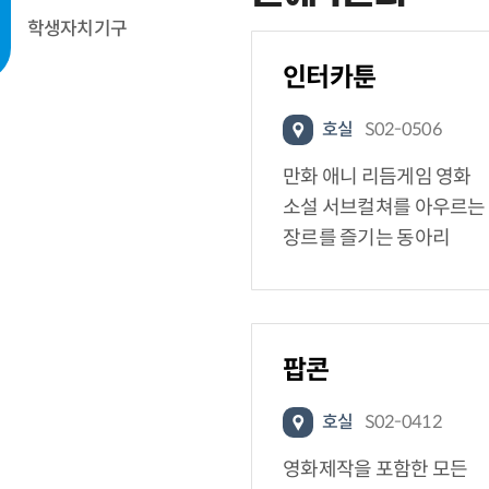
학생자치기구
인터카툰
호실
S02-0506
만화 애니 리듬게임 영화
소설 서브컬쳐를 아우르는
장르를 즐기는 동아리
팝콘
호실
S02-0412
영화제작을 포함한 모든