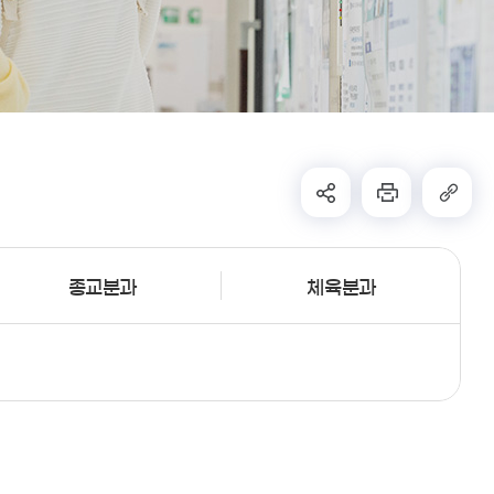
종교분과
체육분과