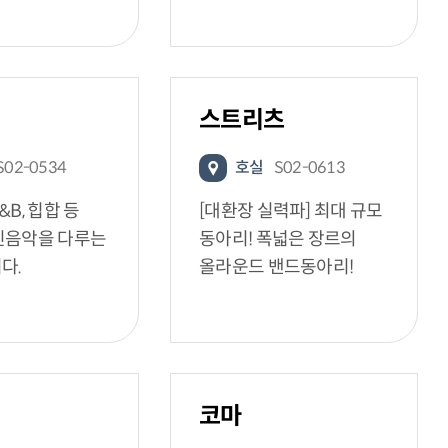
스트리츠
S02-0534
호실
S02-0613
B, 힙합 등
[대환장 실력파] 최대 규모
인음악을 다루는
동아리! 폭넓은 장르의
다.
올라운드 밴드동아리!
코마