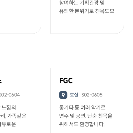
참여하는 기획관광 및
유쾌한 분위기로 친목도모
스
FGC
S02-0604
호실
S02-0605
 느낌의
통기타 등 여러 악기로
리, 가족같은
연주 및 공연. 단순 친목을
자유로운
위해서도 환영합니다.