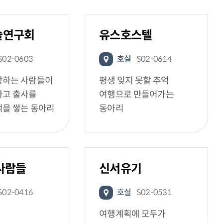
술연구회
유스호스텔
S02-0603
호실
S02-0614
랑하는 사람들이
평생 잊지 못할 추억
하고 출사를
여행으로 만들어가는
억을 쌓는 동아리
동아리
사람들
신서유기
S02-0416
호실
S02-0531
여행계획에 모두가