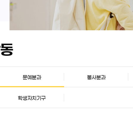
활동
문예분과
봉사분과
학생자치기구