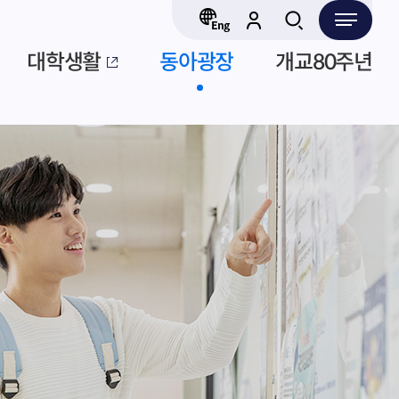
대학생활
동아광장
개교80주년