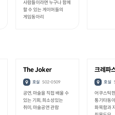
사람들이라면 누구나 함께
할 수 있는 게이머들의
게임동아리
The Joker
크레파
호실
S02-0509
호실
공연, 마술을 직접 배울 수
어쿠스틱한
있는 기회, 희소성있는
통기타동아
취미, 마술공연 관람
화목함과 
친목도모