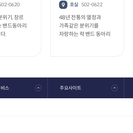
S02-0620
호실
S02-0622
분위기, 장르
48년 전통의 열정과
는 밴드동아리
가족같은 분위기를
다.
자랑하는 락 밴드 동아리
서비스
주요사이트