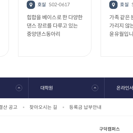
호실
S02-0617
호실
힙합을 베이스로 한 다양한
가족 같은 
댄스 장르를 다루고 있는
가리지 않
중앙댄스동아리
윤유월입니
대학원
온라인
결산 공고
찾아오시는 길
등록금 납부안내
구덕캠퍼스