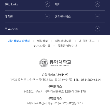
DAU Links
대학
대학원
온라인서비스
주요사이트
개인정보처리방침
입찰정보
외부배너모음
예·결산 공고
찾아오시는 길
등록금 납부안내
승학캠퍼스(대학본부)
(49315) 부산 사하구 낙동대로550번길 37 (하단동)
TEL :
051-200-6114
구덕캠퍼스
(49201) 부산시 서구 대신공원로 32(동대신동 3가)
부민캠퍼스
(49236) 부산시 서구 구덕로 225(부민동 2가)