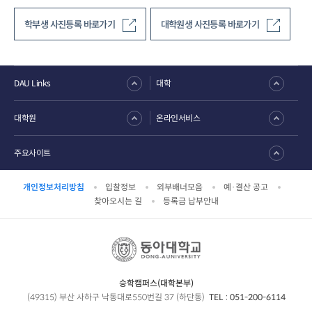
학부생 사진등록 바로가기
대학원생 사진등록 바로가기
DAU Links
대학
대학원
온라인서비스
주요사이트
개인정보처리방침
입찰정보
외부배너모음
예·결산 공고
찾아오시는 길
등록금 납부안내
승학캠퍼스(대학본부)
(49315) 부산 사하구 낙동대로550번길 37 (하단동)
TEL :
051-200-6114